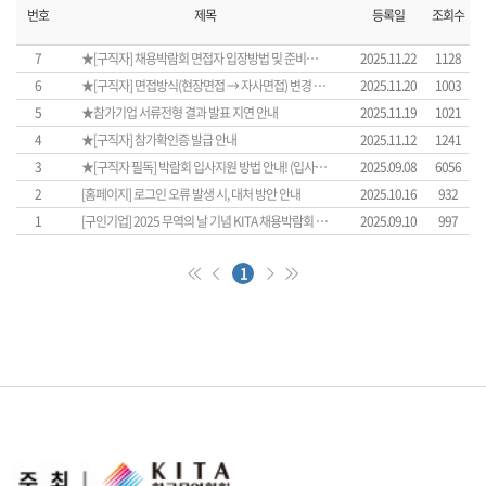
번호
제목
등록일
조회수
7
★[구직자] 채용박람회 면접자 입장방법 및 준비사항 안내(11/25(화))
2025.11.22
1128
6
★[구직자] 면접방식(현장면접 → 자사면접) 변경 기업 안내
2025.11.20
1003
5
★참가기업 서류전형 결과 발표 지연 안내
2025.11.19
1021
4
★[구직자] 참가확인증 발급 안내
2025.11.12
1241
3
★[구직자 필독] 박람회 입사지원 방법 안내! (입사지원 마감일: 11월16일(일)까지)
2025.09.08
6056
2
[홈페이지] 로그인 오류 발생 시, 대처 방안 안내
2025.10.16
932
1
[구인기업] 2025 무역의 날 기념 KITA 채용박람회 참가기업 모집 안내 (모집마감 : 10/24(금))
2025.09.10
997
1