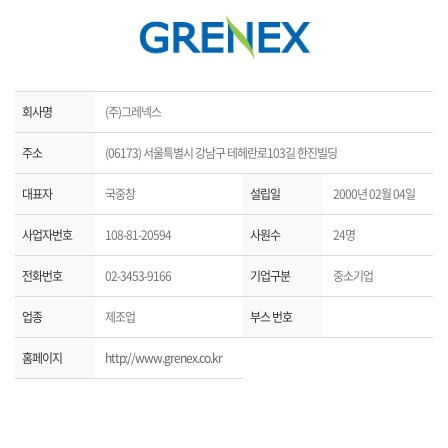
회사명
(주)그레넥스
주소
(06173) 서울특별시 강남구 테헤란로103길 한진빌딩
대표자
국중창
설립일
2000년 02월 04일
사업자번호
108-81-20594
사원수
24명
전화번호
02-3453-9166
기업구분
중소기업
업종
제조업
부스 번호
홈페이지
http://www.grenex.co.kr