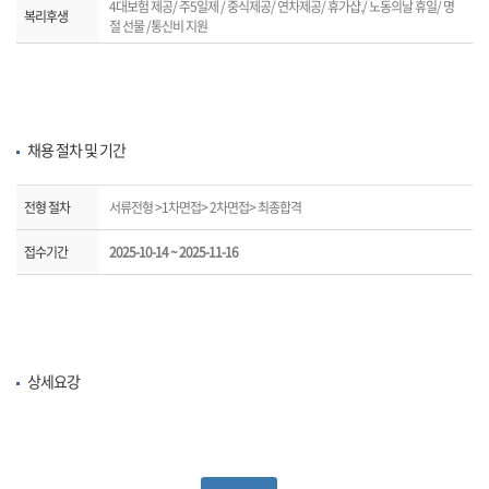
4대보험 제공/ 주5일제 / 중식제공/ 연차제공/ 휴가샵./ 노동의날 휴일/ 명
복리후생
절 선물 /통신비 지원
채용 절차 및 기간
전형 절차
서류전형 >1차면접> 2차면접> 최종합격
접수기간
2025-10-14 ~ 2025-11-16
상세요강