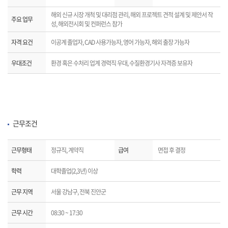
해외 신규 시장 개척 및 대리점 관리, 해외 프로젝트 견적 설계 및 제안서 작
주요 업무
성, 해외전시회 및 컨퍼런스 참가
자격 요건
이공계 졸업자, CAD 사용가능자, 영어 가능자, 해외 출장 가능자
우대조건
환경 혹은 수처리 업계 경력직 우대, 수질환경기사 자격증 보유자
근무조건
근무형태
정규직, 계약직
급여
면접 후 결정
학력
대학졸업(2,3년) 이상
근무 지역
서울 강남구, 전북 진안군
근무 시간
08:30 ~ 17:30