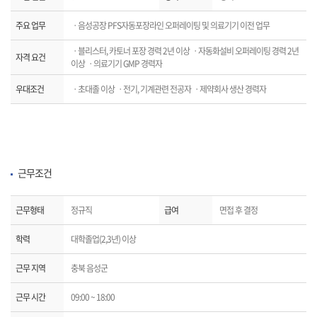
주요 업무
ㆍ음성공장 PFS자동포장라인 오퍼레이팅 및 의료기기 이전 업무
ㆍ블리스터, 카토너 포장 경력 2년 이상 ㆍ자동화설비 오퍼레이팅 경력 2년
자격 요건
이상 ㆍ의료기기 GMP 경력자
우대조건
ㆍ초대졸 이상 ㆍ전기, 기계관련 전공자 ㆍ제약회사 생산 경력자
근무조건
근무형태
정규직
급여
면접 후 결정
학력
대학졸업(2,3년) 이상
근무 지역
충북 음성군
근무 시간
09:00 ~ 18:00