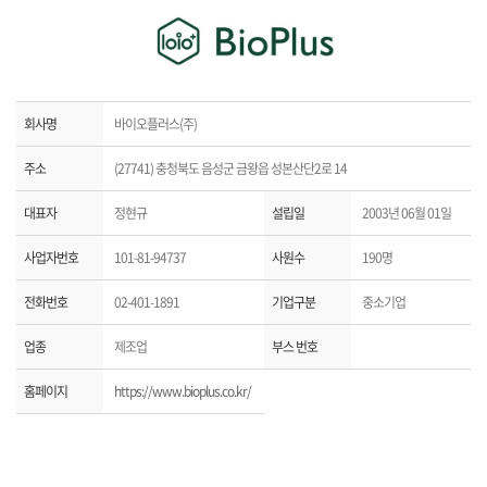
회사명
바이오플러스(주)
주소
(27741) 충청북도 음성군 금왕읍 성본산단2로 14
대표자
정현규
설립일
2003년 06월 01일
사업자번호
101-81-94737
사원수
190명
전화번호
02-401-1891
기업구분
중소기업
업종
제조업
부스 번호
홈페이지
https://www.bioplus.co.kr/