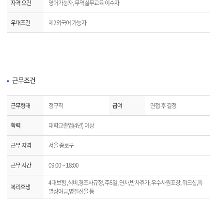
자격 요건
영어가능자, 무역실무교육 이수자
우대조건
제2외국어 가능자
근무조건
근무형태
정규직
급여
면접 후 결정
학력
대학교졸업(4년) 이상
근무 지역
서울 종로구
근무 시간
09:00 ~ 18:00
4대보험 ,식비,경조사규정, 주5일, 연차,반차휴가, 우수사원표창, 워크샵,특
복리후생
별상여금,명절선물 등