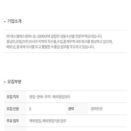
기업소개
㈜ 에스엘에스컴퍼니는 2009년에 설립된 냉동수산물 전문무역상사입니다.
중남미,유럽,미주,아시아 지역의 직수출,수입,중계무역 네트워크를 형성하고 있으며,
베트남, 중국에 지사를 두고 활발한 수출입 업무를 주도하고 있습니다.
모집부분
모집 직무
영업·판매·무역 - 해외영업관리
모집 인원
0
경력
경력무관
주요 업무
해외영업, 해외영업지원 업무