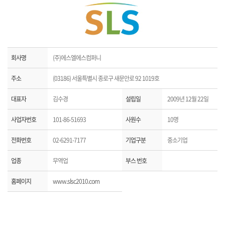
회사명
(주)에스엘에스컴퍼니
주소
(03186) 서울특별시 종로구 새문안로 92 1019호
대표자
김수경
설립일
2009년 12월 22일
사업자번호
101-86-51693
사원수
10명
전화번호
02-6291-7177
기업구분
중소기업
업종
무역업
부스 번호
홈페이지
www.slsc2010.com